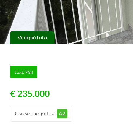
Vedi più foto
Cod. 768
€ 235.000
Classe energetica
:
A2