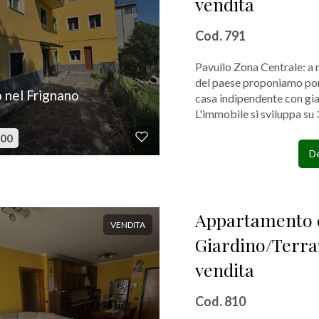
vendita
Cod. 791
Pavullo Zona Centrale: a 
del paese proponiamo por
o nel Frignano
casa indipendente con gia
L'immobile si sviluppa su 3 
000
De
Appartamento 
VENDITA
Giardino/Terra
vendita
Cod. 810