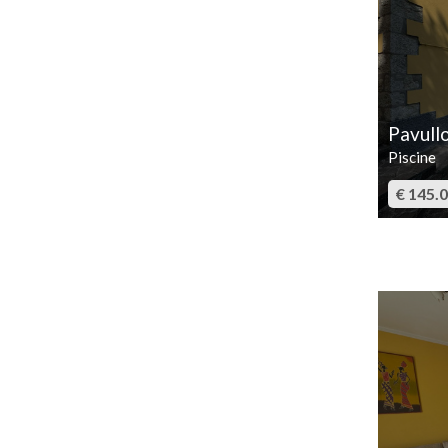
Pavull
Piscine
€ 145.