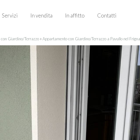
Servizi
In vendita
In affitto
Contatti
›
con Giardino/Terrazzo
Appartamento con Giardino/Terrazzo a Pavullo nel Frigna