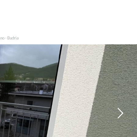
110 mq
2
1
no - Budria