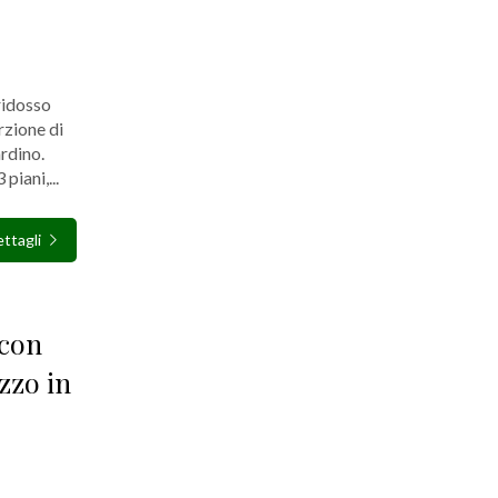
ridosso
zione di
rdino.
piani,...
ttagli
con
zzo in