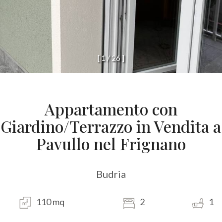
[
1
/
2
6
]
Appartamento con
Giardino/Terrazzo in Vendita a
Pavullo nel Frignano
Budria
110 mq
2
1