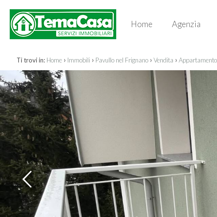
Home
Agenzia
›
›
›
›
Ti trovi in:
Home
Immobili
Pavullo nel Frignano
Vendita
Appartamento 